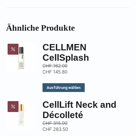
Γ
Ähnliche Produkte
CELLMEN
CellSplash
CHF
162.00
CHF
145.80
Dieses
Ausführung wählen
Produkt
CellLift Neck and
weist
mehrere
Décolleté
Varianten
CHF
315.00
CHF
283.50
auf.