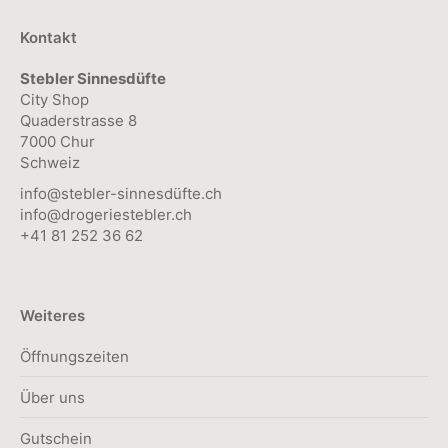
der
Kontakt
Produktseite
Stebler Sinnesdüfte
gewählt
City Shop
werden
Quaderstrasse 8
7000 Chur
Schweiz
info@stebler-sinnesdüfte.ch
info@drogeriestebler.ch
+41 81 252 36 62
Weiteres
Öffnungszeiten
Über uns
Gutschein