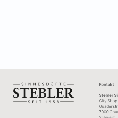
C
C
Kontakt
Stebler S
City Shop
Quaderstr
7000 Chu
Schweiz