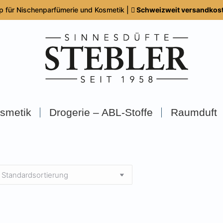
p für Nischenparfümerie und Kosmetik |
Schweizweit versandkoste
smetik
Drogerie – ABL-Stoffe
Raumduft