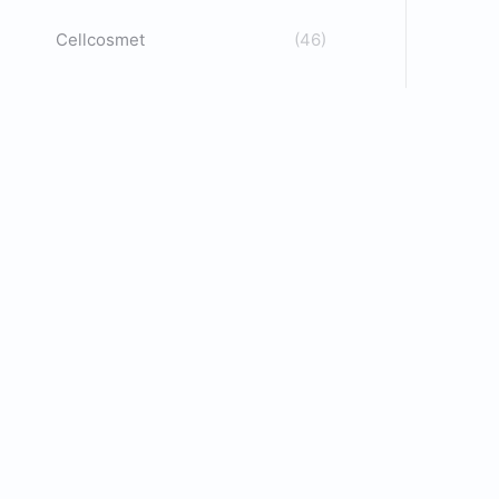
Cellcosmet
(46)
A
C
C