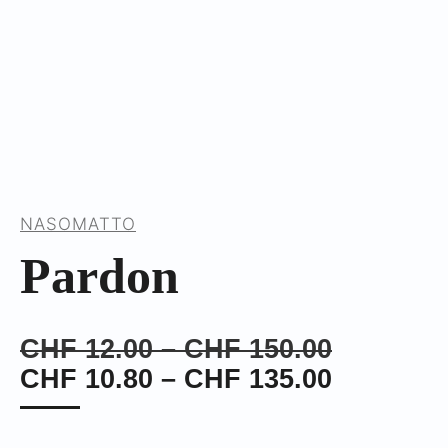
NASOMATTO
Pardon
Preisspa
CHF
12.00
–
CHF
150.00
CHF 12.
Preisspa
CHF
10.80
–
CHF
135.00
bis
CHF 10.
CHF 150
bis