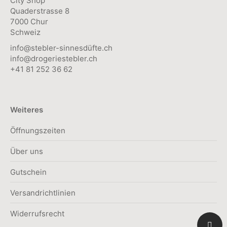
City Shop
werden
Quaderstrasse 8
7000 Chur
Schweiz
info@stebler-sinnesdüfte.ch
info@drogeriestebler.ch
+41 81 252 36 62
Weiteres
Öffnungszeiten
Über uns
Gutschein
Versandrichtlinien
Widerrufsrecht