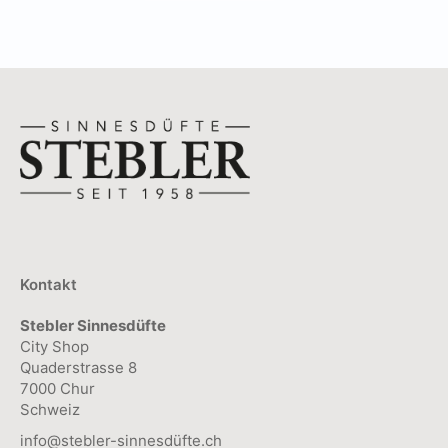
Produkt
gewählt
Optionen
weist
werden
können
mehrere
auf
Varianten
der
auf.
Produktseite
Die
gewählt
Optionen
werden
können
auf
der
Kontakt
Produktseite
Stebler Sinnesdüfte
gewählt
City Shop
werden
Quaderstrasse 8
7000 Chur
Schweiz
info@stebler-sinnesdüfte.ch