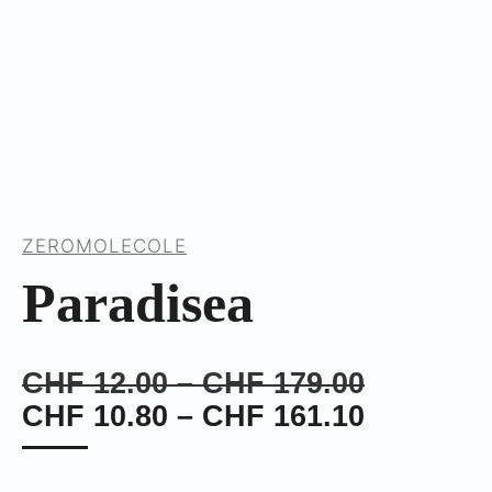
ZEROMOLECOLE
Paradisea
Preisspa
CHF
12.00
–
CHF
179.00
CHF 12.
Preisspa
CHF
10.80
–
CHF
161.10
bis
CHF 10.
CHF 179
bis