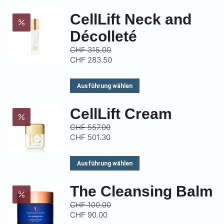
CellLift Neck and
Décolleté
CHF
315.00
CHF
283.50
Dieses
Ausführung wählen
Produkt
CellLift Cream
weist
mehrere
CHF
557.00
CHF
501.30
Varianten
auf.
Dieses
Ausführung wählen
Die
Produkt
Optionen
The Cleansing Balm
weist
können
mehrere
CHF
100.00
auf
CHF
90.00
Varianten