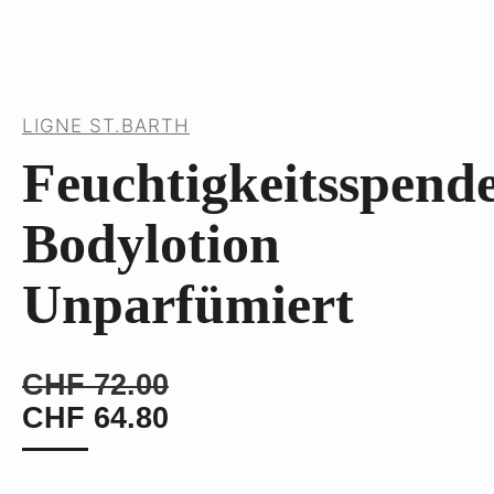
LIGNE ST.BARTH
Feuchtigkeitsspend
Bodylotion
Unparfümiert
CHF
72.00
CHF
64.80