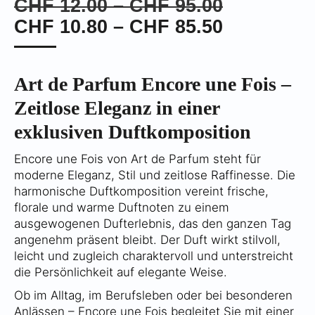
Preisspan
CHF
12.00
–
CHF
95.00
CHF 12.0
Preisspan
CHF
10.80
–
CHF
85.50
bis
CHF 10.8
CHF 95.0
bis
Art de Parfum Encore une Fois –
CHF 85.5
Zeitlose Eleganz in einer
exklusiven Duftkomposition
Encore une Fois von Art de Parfum steht für
moderne Eleganz, Stil und zeitlose Raffinesse. Die
harmonische Duftkomposition vereint frische,
florale und warme Duftnoten zu einem
ausgewogenen Dufterlebnis, das den ganzen Tag
angenehm präsent bleibt. Der Duft wirkt stilvoll,
leicht und zugleich charaktervoll und unterstreicht
die Persönlichkeit auf elegante Weise.
Ob im Alltag, im Berufsleben oder bei besonderen
Anlässen – Encore une Fois begleitet Sie mit einer