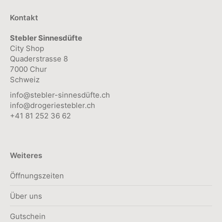
der
Kontakt
Produktseite
Stebler Sinnesdüfte
gewählt
City Shop
werden
Quaderstrasse 8
7000 Chur
Schweiz
info@stebler-sinnesdüfte.ch
info@drogeriestebler.ch
+41 81 252 36 62
Weiteres
Öffnungszeiten
Über uns
Gutschein