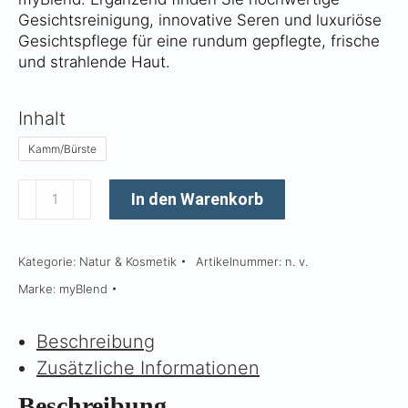
Gesichtsreinigung, innovative Seren und luxuriöse
Gesichtspflege für eine rundum gepflegte, frische
und strahlende Haut.
Inhalt
Kamm/Bürste
Dual
In den Warenkorb
Action
Bürste
Kategorie:
Natur & Kosmetik
Artikelnummer:
n. v.
Menge
Marke:
myBlend
Beschreibung
Zusätzliche Informationen
Beschreibung