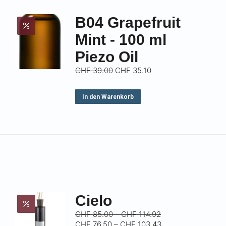
B04 Grapefruit
Mint - 100 ml
Piezo Oil
CHF
39.00
CHF
35.10
In den Warenkorb
Cielo
Preisspanne:
CHF
85.00
–
CHF
114.92
CHF 85.00
Preisspanne:
CHF
76.50
–
CHF
103.43