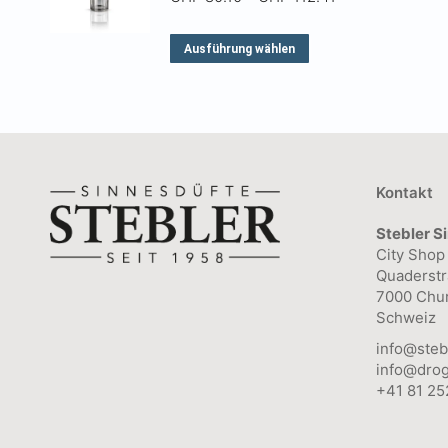
Produktseite
CHF 80.10
bis
bis
CHF 124.90
gewählt
Dieses
Ausführung wählen
CHF 112.41
werden
Produkt
weist
mehrere
Varianten
auf.
Kontakt
Die
Stebler S
Optionen
City Shop
können
Quaderstr
7000 Chu
auf
Schweiz
der
info@steb
Produktseite
info@drog
gewählt
+41 81 25
werden