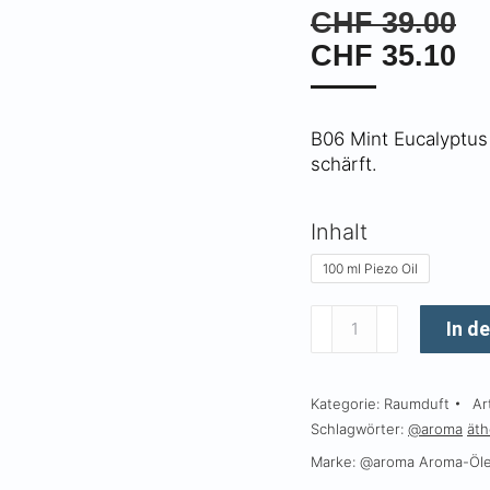
CHF
39.00
CHF
35.10
B06 Mint Eucalyptus 
schärft.
Inhalt
100 ml Piezo Oil
B06
In d
Mint
Eucalyptus
Kategorie:
Raumduft
Ar
Menge
Schlagwörter:
@aroma
äth
Marke:
@aroma Aroma-Öl