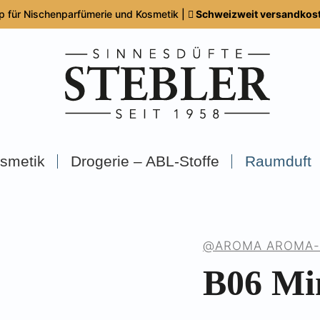
p für Nischenparfümerie und Kosmetik |
Schweizweit versandkoste
smetik
Drogerie – ABL-Stoffe
Raumduft
@AROMA AROMA-
B06 Mi