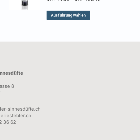
bis
CHF 76.50
CHF 114.92
bis
Dieses
Ausführung wählen
CHF 103.43
Produkt
weist
mehrere
Varianten
auf.
Die
innesdüfte
Optionen
können
asse 8
r
auf
der
ler-sinnesdüfte.ch
Produktseite
eriestebler.ch
2 36 62
gewählt
werden