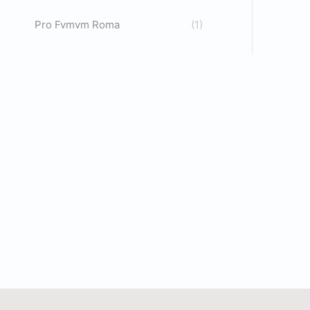
Pro Fvmvm Roma
(1)
D
C