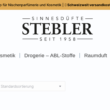
p für Nischenparfümerie und Kosmetik |
Schweizweit versandkoste
smetik
Drogerie – ABL-Stoffe
Raumduft