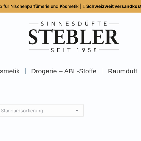
p für Nischenparfümerie und Kosmetik |
Schweizweit versandkoste
smetik
Drogerie – ABL-Stoffe
Raumduft