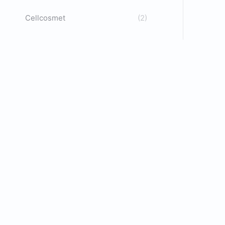
Cellcosmet
(2)
U
E
C
C