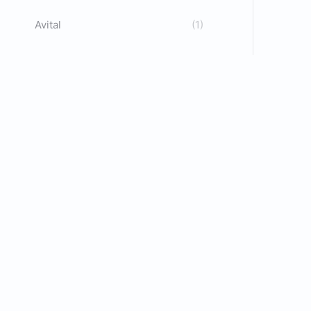
Avital
(1)
C
D
C
C