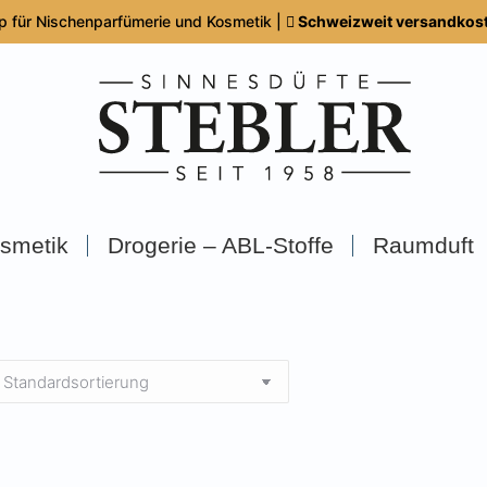
p für Nischenparfümerie und Kosmetik |
Schweizweit versandkoste
smetik
Drogerie – ABL-Stoffe
Raumduft