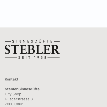
CHF
683.00
CHF
614.70
Kontakt
Stebler Sinnesdüfte
City Shop
Quaderstrasse 8
7000 Chur