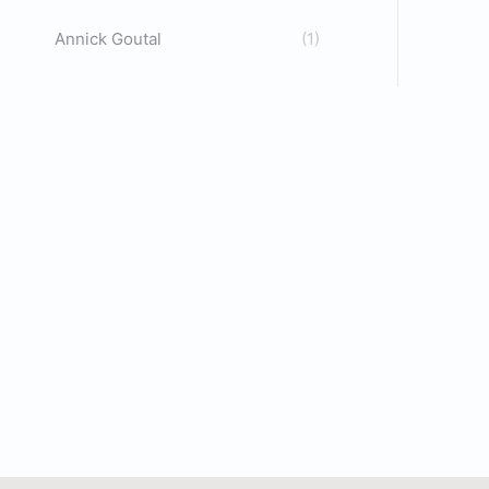
Annick Goutal
(1)
N
C
C