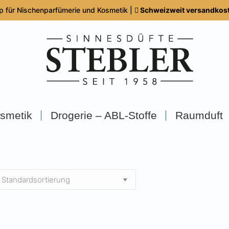
p für Nischenparfümerie und Kosmetik |
Schweizweit versandkoste
smetik
Drogerie – ABL-Stoffe
Raumduft