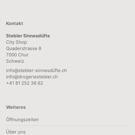
können
auf
der
Kontakt
Produktseite
Stebler Sinnesdüfte
gewählt
City Shop
werden
Quaderstrasse 8
7000 Chur
Schweiz
info@stebler-sinnesdüfte.ch
info@drogeriestebler.ch
+41 81 252 36 62
Weiteres
Öffnungszeiten
Über uns