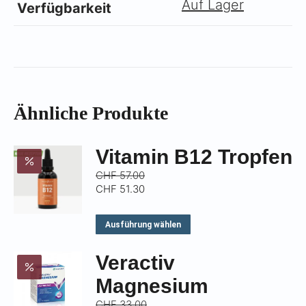
Γ
Auf Lager
Verfügbarkeit
Ähnliche Produkte
Vitamin B12 Tropfen
CHF
57.00
CHF
51.30
Dieses
Ausführung wählen
Produkt
Veractiv
weist
mehrere
Magnesium
Varianten
CHF
33.00