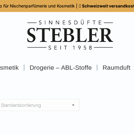
p für Nischenparfümerie und Kosmetik |
Schweizweit versandkoste
smetik
Drogerie – ABL-Stoffe
Raumduft