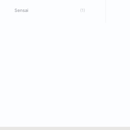
Sensai
(1)
T
C
C